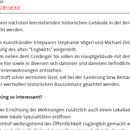
16
C BY-SA 4.0
) dem nächsten leerstehenden historischen Gebäude in der Be
cht werden.
es Kunsthändler-Ehepaares Stephanie Vögerl und Michael Zin
ng des alten "Englwirts" vorgestellt.
16 neben dem Gredinger Tor sollen im Hauptgebäude mit de
 hin sowie in diversen sich dahinter und daneben befindlic
 Ferienwohnungen entstehen.
chaft schon vermuten lässt, soll bei der Sanierung bzw. Resta
ar wertvollen historischen Bausubstanz geachtet werden.
hing so interessant?
er Errichtung der Wohnungen zusätzlich auch einen Lokallad
wie lokale Spezialitäten eröffnen.
Innenhof weitesgehend der Öffentlichkeit zugänglich gemacht 