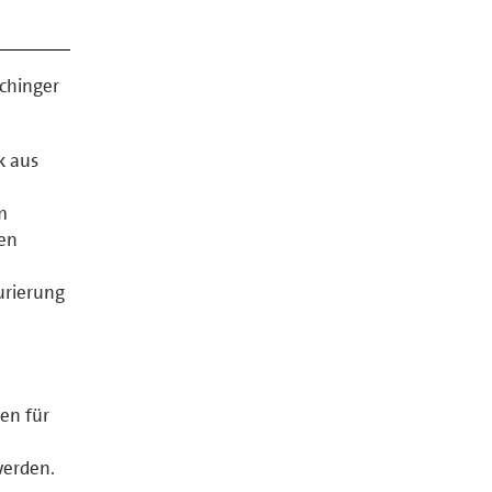
rchinger
k aus
m
hen
urierung
en für
werden.