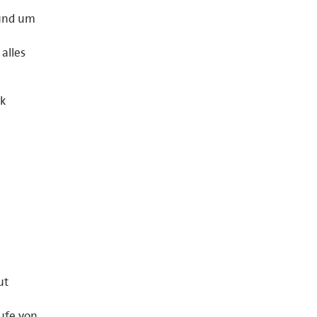
rund um
alles
ck
ut
ufe von