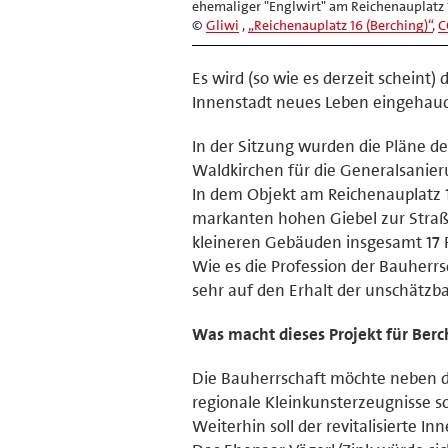
ehemaliger "Englwirt" am Reichenauplatz 
©
Gliwi
,
„Reichenauplatz 16 (Berching)“
,
C
Es wird (so wie es derzeit scheint
Innenstadt neues Leben eingehau
In der Sitzung wurden die Pläne d
Waldkirchen für die Generalsanieru
In dem Objekt am Reichenauplatz 
markanten hohen Giebel zur Straße
kleineren Gebäuden insgesamt 17
Wie es die Profession der Bauherrs
sehr auf den Erhalt der unschätzb
Was macht dieses Projekt für Berc
Die Bauherrschaft möchte neben d
regionale Kleinkunsterzeugnisse so
Weiterhin soll der revitalisierte 