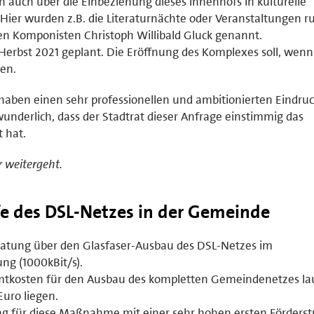
h auch über die Einbeziehung dieses Innenhofs in kulturelle
 Hier wurden z.B. die Literaturnächte oder Veranstaltungen 
 Komponisten Christoph Willibald Gluck genannt.
erbst 2021 geplant. Die Eröffnung des Komplexes soll, wenn 
gen.
 haben einen sehr professionellen und ambitionierten Eindru
rwunderlich, dass der Stadtrat dieser Anfrage einstimmig das
 hat.
r weitergeht.
e des DSL-Netzes in der Gemeinde
ratung über den Glasfaser-Ausbau des DSL-Netzes im
ng (1000kBit/s).
mtkosten für den Ausbau des kompletten Gemeindenetzes la
Euro liegen.
ng für diese Maßnahme mit einer sehr hohen ersten Förderst