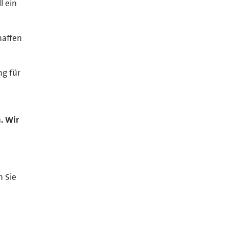
l ein
haffen
ng für
. Wir
 Sie